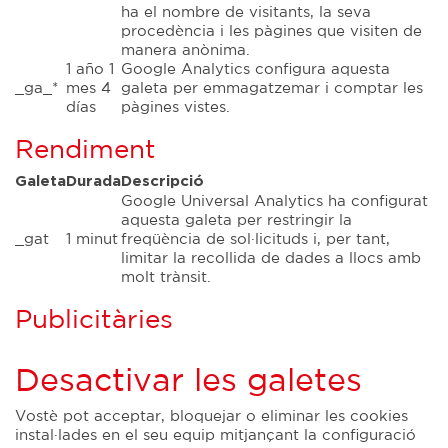
ha el nombre de visitants, la seva
procedència i les pàgines que visiten de
manera anònima.
1 año 1
Google Analytics configura aquesta
_ga_*
mes 4
galeta per emmagatzemar i comptar les
días
pàgines vistes.
Rendiment
Galeta
Durada
Descripció
Google Universal Analytics ha configurat
aquesta galeta per restringir la
_gat
1 minut
freqüència de sol·licituds i, per tant,
limitar la recollida de dades a llocs amb
molt trànsit.
Publicitàries
Desactivar les galetes
Vostè pot acceptar, bloquejar o eliminar les cookies
instal·lades en el seu equip mitjançant la configuració