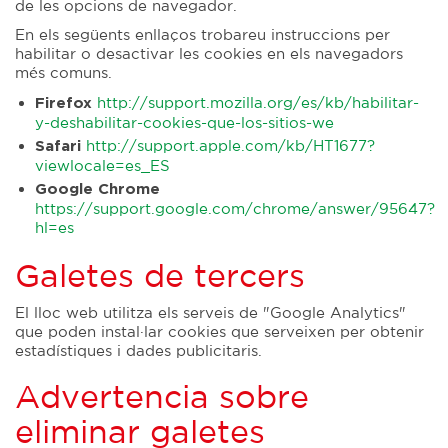
de les opcions de navegador.
En els següents enllaços trobareu instruccions per
habilitar o desactivar les cookies en els navegadors
més comuns.
http://support.mozilla.org/es/kb/habilitar-
Firefox
y-deshabilitar-cookies-que-los-sitios-we
http://support.apple.com/kb/HT1677?
Safari
viewlocale=es_ES
Google Chrome
https://support.google.com/chrome/answer/95647?
hl=es
Galetes de tercers
El lloc web utilitza els serveis de "Google Analytics"
que poden instal·lar cookies que serveixen per obtenir
estadístiques i dades publicitaris.
Advertencia sobre
eliminar galetes