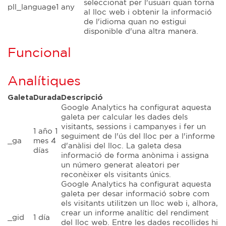
seleccionat per l'usuari quan torna
pll_language
1 any
al lloc web i obtenir la informació
de l'idioma quan no estigui
disponible d'una altra manera.
Funcional
Analítiques
Galeta
Durada
Descripció
Google Analytics ha configurat aquesta
galeta per calcular les dades dels
visitants, sessions i campanyes i fer un
1 año 1
seguiment de l'ús del lloc per a l'informe
_ga
mes 4
d'anàlisi del lloc. La galeta desa
días
informació de forma anònima i assigna
un número generat aleatori per
reconèixer els visitants únics.
Google Analytics ha configurat aquesta
galeta per desar informació sobre com
els visitants utilitzen un lloc web i, alhora,
crear un informe analític del rendiment
_gid
1 día
del lloc web. Entre les dades recollides hi